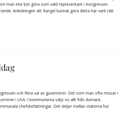
 som man inte bör göra som vald representant i Kongressen.
ande. Anledningen att Rangel kunnat göra detta har varit rätt
ldag
ongressen och flera val av guvernörer. Det som man ofta missar i
ekommer i USA. I kommunerna väljs nu allt från domare,
munala chefsbefattningar. Det skiljer mellan staterna hur