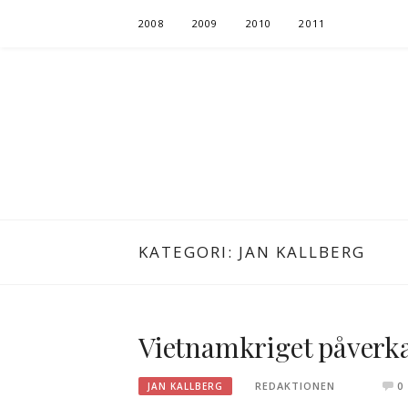
Hoppa
2008
2009
2010
2011
till
innehåll
KATEGORI:
JAN KALLBERG
Vietnamkriget påverk
REDAKTIONEN
0
JAN KALLBERG