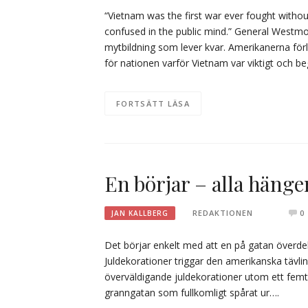
“Vietnam was the first war ever fought without
confused in the public mind.” General Westmo
mytbildning som lever kvar. Amerikanerna förlo
för nationen varför Vietnam var viktigt och 
FORTSÄTT LÄSA
En börjar – alla hänge
REDAKTIONEN
0
JAN KALLBERG
Det börjar enkelt med att en på gatan överdeko
Juldekorationer triggar den amerikanska tävli
överväldigande juldekorationer utom ett femta
granngatan som fullkomligt spårat ur….