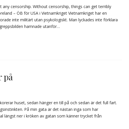
 any censorship. Without censorship, things can get terribly
reland – ÖB för USA i Vietnamkriget Vietnamkriget har en
rade inte militärt utan psykologiskt. Man lyckades inte förklara
begreppsbilden hamnade utanför…
r på
rerar huset, sedan hänger en till på och sedan är det full fart.
ngsinstinkten. På min gata är det nästan inga som har
l längst ner i kröken av gatan som känner trycket från