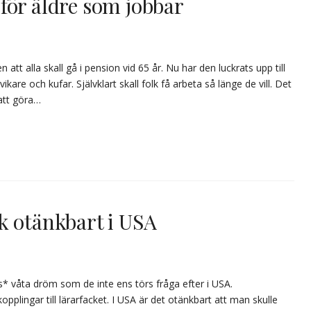
för äldre som jobbar
 att alla skall gå i pension vid 65 år. Nu har den luckrats upp till
re och kufar. Självklart skall folk få arbeta så länge de vill. Det
 att göra…
k otänkbart i USA
* våta dröm som de inte ens törs fråga efter i USA.
plingar till lärarfacket. I USA är det otänkbart att man skulle