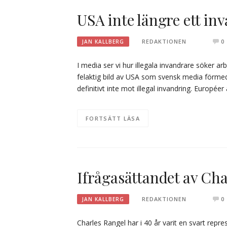
USA inte längre ett in
REDAKTIONEN
0
JAN KALLBERG
I media ser vi hur illegala invandrare söker 
felaktig bild av USA som svensk media förmedl
definitivt inte mot illegal invandring. Euro
FORTSÄTT LÄSA
Ifrågasättandet av Cha
REDAKTIONEN
0
JAN KALLBERG
Charles Rangel har i 40 år varit en svart rep