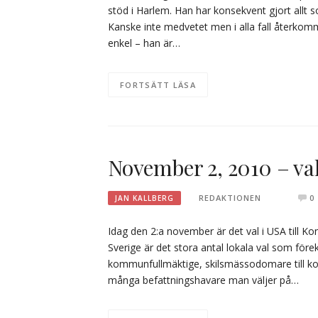
stöd i Harlem. Han har konsekvent gjort allt
Kanske inte medvetet men i alla fall återkomm
enkel – han är…
FORTSÄTT LÄSA
November 2, 2010 – va
REDAKTIONEN
0
JAN KALLBERG
Idag den 2:a november är det val i USA till K
Sverige är det stora antal lokala val som för
kommunfullmäktige, skilsmässodomare till kom
många befattningshavare man väljer på…