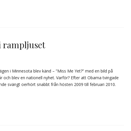
i rampljuset
ägen i Minnesota blev känd – ”Miss Me Yet?” med en bild på
år och blev en nationell nyhet. Varför? Efter att Obama tvingade
e svängt oerhört snabbt från hösten 2009 till februari 2010.