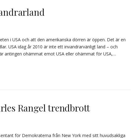
vandrarland
arbeten i USA och att den amerikanska dörren är öppen. Det är en
ar. USA idag år 2010 är inte ett invandrarvänligt land – och
péer är antingen ohämmat emot USA eller ohämmat för USA,…
rles Rangel trendbrott
resentant för Demokraterna från New York med sitt huvudsakliga