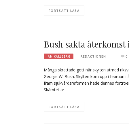
FORTSÄTT LÄSA
Bush sakta återkomst 
REDAKTIONEN
0
JAN KALLBERG
Många skrattade gott när skylten utmed riksv
George W. Bush. Skylten kom upp i februari i 
fram sjukvårdsreformen hade dennes förtroend
Skämtet är…
FORTSÄTT LÄSA