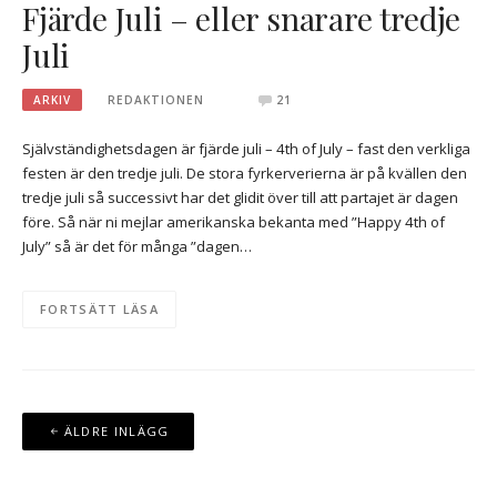
Fjärde Juli – eller snarare tredje
Juli
ARKIV
REDAKTIONEN
21
Självständighetsdagen är fjärde juli – 4th of July – fast den verkliga
festen är den tredje juli. De stora fyrkerverierna är på kvällen den
tredje juli så successivt har det glidit över till att partajet är dagen
före. Så när ni mejlar amerikanska bekanta med ”Happy 4th of
July” så är det för många ”dagen…
FORTSÄTT LÄSA
Inläggsnavigering
ÄLDRE INLÄGG