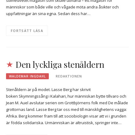
stilmedvetet magasin som skulle utmana – ett magasin för
människor som både ville och vågade möta andra åsikter och
uppfattningar än sina egna. Sedan dess har…
FORTSÄTT LÄSA
Den lyckliga stenåldern
WALDEMAR INGDAHL
REDAKTIONEN
Stenåldern är på modet. Lasse Berg har skrivit
boken Skymningssång i Kalahari, hur människan bytte tillvaro och
Jean M. Auel avslutar serien om Grottbjörnens folk med De målade
grottornas land. Lasse Berg tar oss med till mänsklighetens vagga:
Afrika. Berg kommer fram till att sociobiologin visar att vi i grunden
är födda solidariska. Urmänniskan är altruistisk, springer inte…