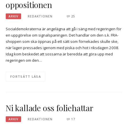
oppositionen
ARKIV
REDAKTIONEN
25
Socialdemokraterna är angelägna att gå i säng med regeringen för
en uppgörelse om signalspaningen. Det handlar om den s.k. FRA-
shoppen som ska öppnas på ett sätt som förnekades skulle ske,
när lagen pressades igenom med piska och hot i riksdagen 2008.
Idag kom beskedet att sossarna är beredda att göra upp med
regeringen om den…
FORTSÄTT LÄSA
Ni kallade oss foliehattar
ARKIV
REDAKTIONEN
17