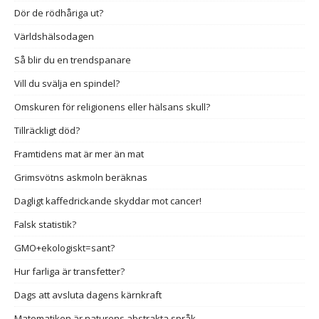
Dör de rödhåriga ut?
Världshälsodagen
Så blir du en trendspanare
Vill du svälja en spindel?
Omskuren för religionens eller hälsans skull?
Tillräckligt död?
Framtidens mat är mer än mat
Grimsvötns askmoln beräknas
Dagligt kaffedrickande skyddar mot cancer!
Falsk statistik?
GMO+ekologiskt=sant?
Hur farliga är transfetter?
Dags att avsluta dagens kärnkraft
Matematiken är naturens abstrakta språk