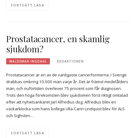
FORTSÄTT LÄSA
Prostatacancer, en skamlig
sjukdom?
WALDEMAR INGDAHL
REDAKTIONEN
Prostatacancer är en av de vanligaste cancerformerna. I Sverige
drabbas omkring 10.000 män varje år. Det är främst medelålders
män, och nuförtiden överlever 75 procent som får diagnosen.
Trots den höga förekomsten blev sjukdomen först riktigt omtalad
efter att nyhetsankaret Jarl Alfredius dog. Alfredius blev en
väckarklocka som hans kollega Ulla-Carin Lindquist blev för ALS
och Sighsten…
FORTSÄTT LÄSA