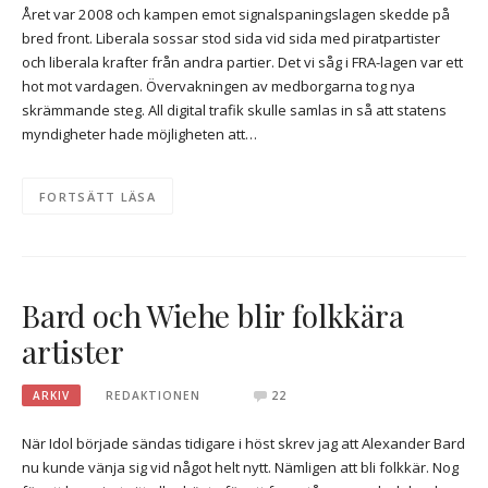
Året var 2008 och kampen emot signalspaningslagen skedde på
bred front. Liberala sossar stod sida vid sida med piratpartister
och liberala krafter från andra partier. Det vi såg i FRA-lagen var ett
hot mot vardagen. Övervakningen av medborgarna tog nya
skrämmande steg. All digital trafik skulle samlas in så att statens
myndigheter hade möjligheten att…
FORTSÄTT LÄSA
Bard och Wiehe blir folkkära
artister
ARKIV
REDAKTIONEN
22
När Idol började sändas tidigare i höst skrev jag att Alexander Bard
nu kunde vänja sig vid något helt nytt. Nämligen att bli folkkär. Nog