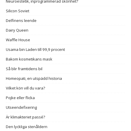
Neuroestetik, inprogrammerad skönhet?
Silicon Soviet
Delfinens leende
Dairy Queen
Waffle House
Usama bin Laden till 99,9 procent
Bakom kosmetikans mask
Så blir framtidens bil
Homeopati, en utspädd historia
Vilket kön vill du vara?
Pojke eller flicka
Utseendefixering
Är klimakteriet passé?
Den lyckliga stenåldern