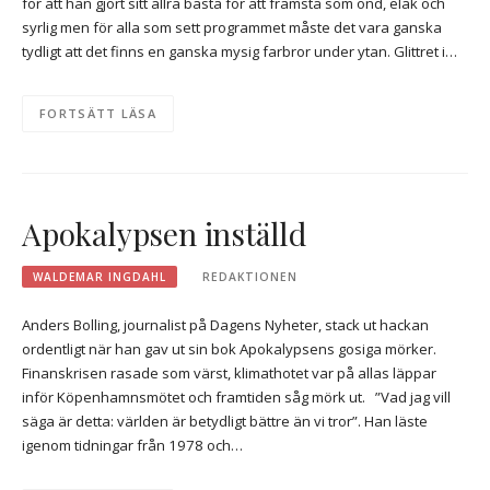
för att han gjort sitt allra bästa för att framstå som ond, elak och
syrlig men för alla som sett programmet måste det vara ganska
tydligt att det finns en ganska mysig farbror under ytan. Glittret i…
FORTSÄTT LÄSA
Apokalypsen inställd
WALDEMAR INGDAHL
REDAKTIONEN
Anders Bolling, journalist på Dagens Nyheter, stack ut hackan
ordentligt när han gav ut sin bok Apokalypsens gosiga mörker.
Finanskrisen rasade som värst, klimathotet var på allas läppar
inför Köpenhamnsmötet och framtiden såg mörk ut. ”Vad jag vill
säga är detta: världen är betydligt bättre än vi tror”. Han läste
igenom tidningar från 1978 och…